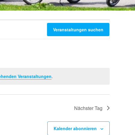
Veranst
Veranstaltungen suchen
Ansicht
Navigat
ehenden Veranstaltungen
.
Nächster Tag
Kalender abonnieren