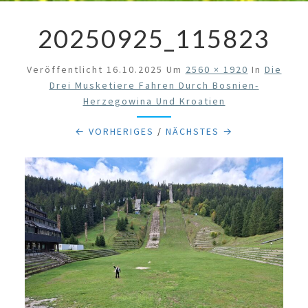
20250925_115823
Veröffentlicht
16.10.2025
Um
2560 × 1920
In
Die
Drei Musketiere Fahren Durch Bosnien-
Herzegowina Und Kroatien
← VORHERIGES
/
NÄCHSTES →