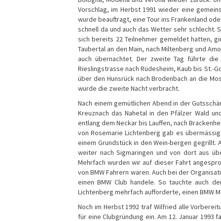
Vorschlag, im Herbst 1991 wieder eine gemeins
wurde beauftragt, eine Tour ins Frankenland od
schnell da und auch das Wetter sehr schlecht. 
sich bereits 22 Teilnehmer gemeldet hatten, g
Taubertal an den Main, nach Miltenberg und Am
auch übernachtet. Der zweite Tag führte di
Rieslingstrasse nach Rüdesheim, Kaub bis St.-G
über den Hunsrück nach Brodenbach an die Mose
wurde die zweite Nacht verbracht.
Nach einem gemütlichen Abend in der Gutsschän
Kreuznach das Nahetal in den Pfälzer Wald un
entlang dem Neckar bis Lauffen, nach Brackenheim
von Rosemarie Lichtenberg gab es übermässig 
einem Grundstück in den Wein-bergen gegrillt. 
weiter nach Sigmaringen und von dort aus üb
Mehrfach wurden wir auf dieser Fahrt angespro
von BMW Fahrern waren. Auch bei der Organisatio
einen BMW Club handele. So tauchte auch de
Lichtenberg mehrfach aufforderte, einen BMW M
Noch im Herbst 1992 traf Wilfried alle Vorberei
für eine Clubgründung ein. Am 12. Januar 1993 