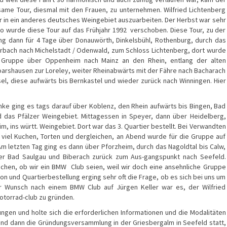
ame Tour, diesmal mit den Frauen, zu unternehmen. Wilfried Lichtenberg
er in ein anderes deutsches Weingebiet auszuarbeiten. Der Herbst war sehr
So wurde diese Tour auf das Frühjahr 1992 verschoben. Diese Tour, zu der
ing dann für 4 Tage über Donauwörth, Dinkelsbühl, Rothenburg, durch das
orbach nach Michelstadt / Odenwald, zum Schloss Lichtenberg, dort wurde
e Gruppe über Oppenheim nach Mainz an den Rhein, entlang der alten
oarshausen zur Loreley, weiter Rheinabwärts mit der Fähre nach Bacharach
l, diese aufwärts bis Bernkastel und wieder zurück nach Winningen. Hier
ke ging es tags darauf über Koblenz, den Rhein aufwärts bis Bingen, Bad
d das Pfälzer Weingebiet. Mittagessen in Speyer, dann über Heidelberg,
, ins württ. Weingebiet. Dort war das 3. Quartier bestellt. Bei Verwandten
viel Kuchen, Torten und dergleichen, an Abend wurde für die Gruppe auf
Am letzten Tag ging es dann über Pforzheim, durch das Nagoldtal bis Calw,
er Bad Saulgau und Biberach zurück zum Aus-gangspunkt nach Seefeld.
chen, ob wir ein BMW Club seien, weil wir doch eine ansehnliche Gruppe
n und Quartierbestellung erging sehr oft die Frage, ob es sich bei uns um
r Wunsch nach einem BMW Club auf Jürgen Keller war es, der Wilfried
otorrad-club zu gründen.
tungen und holte sich die erforderlichen Informationen und die Modalitäten
fand dann die Gründungsversammlung in der Griesbergalm in Seefeld statt,