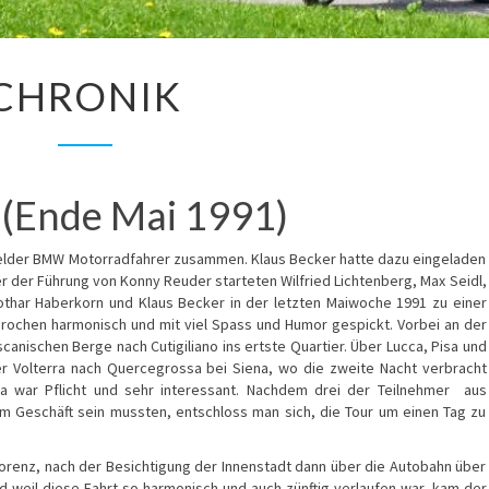
CHRONIK
CHRONIK
 (Ende Mai 1991)
efelder BMW Motorradfahrer zusammen. Klaus Becker hatte dazu eingeladen
er der Führung von Konny Reuder starteten Wilfried Lichtenberg, Max Seidl,
 Lothar Haberkorn und Klaus Becker in der letzten Maiwoche 1991 zu einer
sprochen harmonisch und mit viel Spass und Humor gespickt. Vorbei an der
canischen Berge nach Cutigiliano ins ertste Quartier. Über Lucca, Pisa und
er Volterra nach Quercegrossa bei Siena, wo die zweite Nacht verbracht
na war Pflicht und sehr interessant. Nachdem drei der Teilnehmer aus
m Geschäft sein mussten, entschloss man sich, die Tour um einen Tag zu
Florenz, nach der Besichtigung der Innenstadt dann über die Autobahn über
 weil diese Fahrt so harmonisch und auch zünftig verlaufen war, kam der