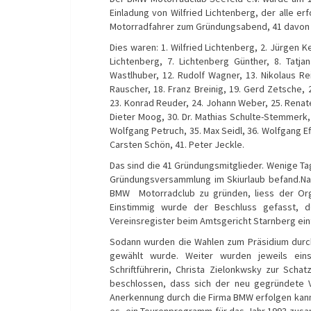
Einladung von Wilfried Lichtenberg, der alle e
Motorradfahrer zum Gründungsabend, 41 davon e
Dies waren: 1. Wilfried Lichtenberg, 2. Jürgen K
Lichtenberg, 7. Lichtenberg Günther, 8. Tatjan
Wastlhuber, 12. Rudolf Wagner, 13. Nikolaus Reit
Rauscher, 18. Franz Breinig, 19. Gerd Zetsche, 
23. Konrad Reuder, 24. Johann Weber, 25. Renate 
Dieter Moog, 30. Dr. Mathias Schulte-Stemmerk, 
Wolfgang Petruch, 35. Max Seidl, 36. Wolfgang Ef
Carsten Schön, 41. Peter Jeckle.
Das sind die 41 Gründungsmitglieder. Wenige Ta
Gründungsversammlung im Skiurlaub befand.Nachd
BMW Motorradclub zu gründen, liess der Org
Einstimmig wurde der Beschluss gefasst, 
Vereinsregister beim Amtsgericht Starnberg ein
Sodann wurden die Wahlen zum Präsidium durch
gewählt wurde. Weiter wurden jeweils eins
Schriftführerin, Christa Zielonkwsky zur Sch
beschlossen, dass sich der neu gegründete Ve
Anerkennung durch die Firma BMW erfolgen kan
es, ein Tourenprogramm für das Jahr 1993 zusa