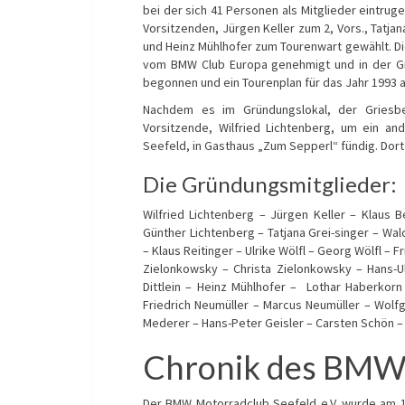
bei der sich 41 Personen als Mitglieder eintrug
Vorsitzenden, Jürgen Keller zum 2, Vors., Tatjan
und Heinz Mühlhofer zum Tourenwart gewählt. Di
vom BMW Club Europa genehmigt und in der Gr
begonnen und ein Tourenplan für das Jahr 1993 
Nachdem es im Gründungslokal, der Griesb
Vorsitzende, Wilfried Lichtenberg, um ein an
Seefeld, in Gasthaus „Zum Sepperl“ fündig. Dort
Die Gründungsmitglieder:
Wilfried Lichtenberg – Jürgen Keller – Klaus
Günther Lichtenberg – Tatjana Grei-singer – Wa
– Klaus Reitinger – Ulrike Wölfl – Georg Wölfl –
Zielonkowsky – Christa Zielonkowsky – Hans-
Dittlein – Heinz Mühlhofer – Lothar Haberkor
Friedrich Neumüller – Marcus Neumüller – Wolf
Mederer – Hans-Peter Geisler – Carsten Schön – 
Chronik des BMW 
Der BMW Motorradclub Seefeld e.V. wurde am 12