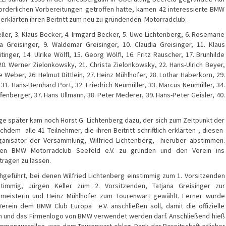
rforderlichen Vorbereitungen getroffen hatte, kamen 42 interessierte BMW
rklärten ihren Beitritt zum neu zu gründenden Motorradclub.
eller, 3. Klaus Becker, 4. Irmgard Becker, 5. Uwe Lichtenberg, 6. Rosemarie
a Greisinger, 9. Waldemar Greisinger, 10. Claudia Greisinger, 11. Klaus
inger, 14. Ulrike Wölfl, 15. Georg Wölfl, 16. Fritz Rauscher, 17. Brunhilde
20. Werner Zielonkowsky, 21. Christa Zielonkowsky, 22. Hans-Ulrich Beyer,
Weber, 26. Helmut Dittlein, 27. Heinz Mühlhofer, 28. Lothar Haberkorn, 29.
31. Hans-Bernhard Port, 32. Friedrich Neumüller, 33. Marcus Neumüller, 34.
fenberger, 37. Hans Ullmann, 38. Peter Mederer, 39. Hans-Peter Geisler, 40.
ge später kam noch Horst G. Lichtenberg dazu, der sich zum Zeitpunkt der
em alle 41 Teilnehmer, die ihren Beitritt schriftlich erklärten , diesen
anisator der Versammlung, Wilfried Lichtenberg, hierüber abstimmen.
den BMW Motorradclub Seefeld e.V. zu gründen und den Verein ins
tragen zu lassen.
geführt, bei denen Wilfried Lichtenberg einstimmig zum 1. Vorsitzenden
timmig, Jürgen Keller zum 2. Vorsitzenden, Tatjana Greisinger zur
atzmeisterin und Heinz Mühlhofer zum Tourenwart gewählt. Ferner wurde
rein dem BMW Club Europa e.V. anschließen soll, damit die offizielle
n und das Firmenlogo von BMW verwendet werden darf. Anschließend hieß
mmenzustellen, was dem Tourenwart oblag. Dank der Bereitschaft etlicher