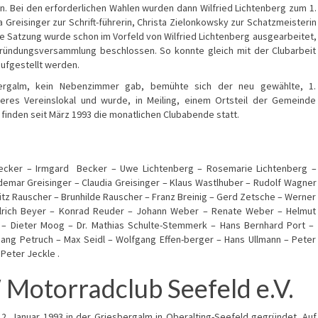
en. Bei den erforderlichen Wahlen wurden dann Wilfried Lichtenberg zum 1.
a Greisinger zur Schrift-führerin, Christa Zielonkowsky zur Schatzmeisterin
e Satzung wurde schon im Vorfeld von Wilfried Lichtenberg ausgearbeitet,
ündungsversammlung beschlossen. So konnte gleich mit der Clubarbeit
aufgestellt werden.
ergalm, kein Nebenzimmer gab, bemühte sich der neu gewählte, 1.
deres Vereinslokal und wurde, in Meiling, einem Ortsteil der Gemeinde
 finden seit März 1993 die monatlichen Clubabende statt.
 Becker – Irmgard Becker – Uwe Lichtenberg – Rosemarie Lichtenberg –
ldemar Greisinger – Claudia Greisinger – Klaus Wastlhuber – Rudolf Wagner
 Fritz Rauscher – Brunhilde Rauscher – Franz Breinig – Gerd Zetsche – Werner
Ulrich Beyer – Konrad Reuder – Johann Weber – Renate Weber – Helmut
n – Dieter Moog – Dr. Mathias Schulte-Stemmerk – Hans Bernhard Port –
gang Petruch – Max Seidl – Wolfgang Effen-berger – Hans Ullmann – Peter
Peter Jeckle .
Motorradclub Seefeld e.V.
. Januar 1993 in der Griesbergalm in Oberalting-Seefeld gegründet. Auf