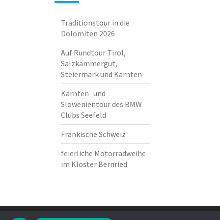
Traditionstour in die
Dolomiten 2026
Auf Rundtour Tirol,
Salzkammergut,
Steiermark und Kärnten
Kärnten- und
Slowenientour des BMW
Clubs Seefeld
Fränkische Schweiz
feierliche Motorradweihe
im Kloster Bernried
n,
MyWebstage.de