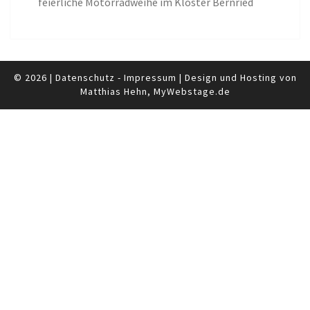
feierliche Motorradweihe im Kloster Bernried
© 2026
|
Datenschutz
-
Impressum
|
Design und Hosting von
Matthias Hehn,
MyWebstage.de