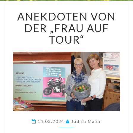
ANEKDOTEN
ANEKDOTEN VON
VON
DER
DER „FRAU AUF
„FRAU
AUF
TOUR“
TOUR“
14.03.2024
Judith Maier