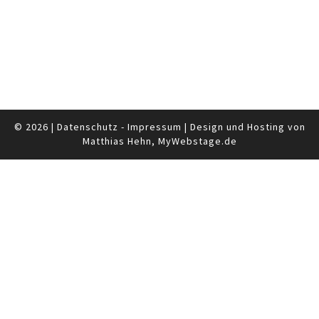
© 2026
|
Datenschutz
-
Impressum
|
Design und Hosting von
Matthias Hehn,
MyWebstage.de