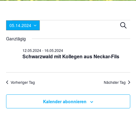
Veranstaltungen
Ver
V
Suche
05.14.2024
A
Suc
Datum
für
Ganztägig
N
wählen.
und
14.05.2024
12.05.2024
-
16.05.2024
Ansi
Schwarzwald mit Kollegen aus Neckar-Fils
Nav
Vorheriger Tag
Nächster Tag
Kalender abonnieren