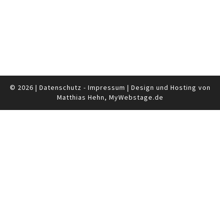
© 2026
|
Datenschutz
-
Impressum
|
Design und Hosting von
Matthias Hehn,
MyWebstage.de