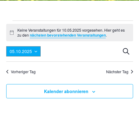
Veranstaltungen
Keine Veranstaltungen für 10.05.2025 vorgesehen. Hier geht es
für
Hinweis
zu den
nächsten bevorstehenden Veranstaltungen
.
10.05.2025
Ver
V
Suche
05.10.2025
A
Suc
Datum
N
wählen.
und
Vorheriger Tag
Nächster Tag
Ansi
Nav
Kalender abonnieren