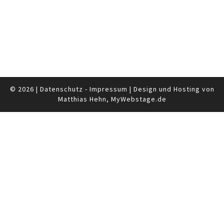
© 2026
|
Datenschutz
-
Impressum
|
Design und Hosting von
Matthias Hehn,
MyWebstage.de