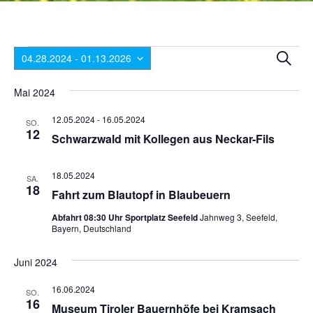
Veranstaltungen
Ver
V
Suche
04.28.2024
 - 
01.13.2026
A
Suc
Datum
N
wählen.
Mai 2024
und
12.05.2024
-
16.05.2024
Ansi
SO.
12
Schwarzwald mit Kollegen aus Neckar-Fils
Nav
18.05.2024
SA.
18
Fahrt zum Blautopf in Blaubeuern
Abfahrt 08:30 Uhr Sportplatz Seefeld
Jahnweg 3, Seefeld,
Bayern, Deutschland
Juni 2024
16.06.2024
SO.
16
Museum Tiroler Bauernhöfe bei Kramsach