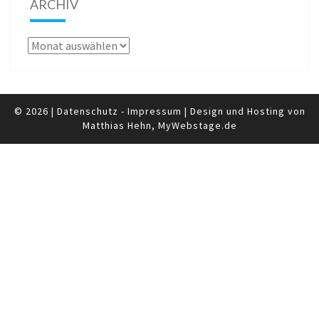
ARCHIV
Archiv
© 2026
|
Datenschutz
-
Impressum
|
Design und Hosting von
Matthias Hehn,
MyWebstage.de