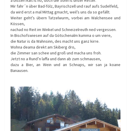
a bisserl kalt is no, doch die Sonn is unser Retter.
Mir fahr´n über Bad-Tölz, Bayrischzell und rauf aufs Sudelfeld,
da wird erst a mal Mittag gmacht, weil’s uns da so gefällt.
Weiter geht’s übern Tatzelwurm, vorbei am Walchensee und
Kössen,
nachad no Reit im Winkel und Schneizelreuth ned vergessen.
In Bischofswiesen auf da Götschenalm kumma o um viere,
die Natur is da Wahnsinn, des macht uns ganz kirre.
Wohna deama direkt am Skiberg dro,
die Zimmer san schee und groß und macha uns froh.
Jetzt no a Rund’n laffa und dann ab zum schmausen,
dazu a Bier, an Wein und an Schnaps, wir san ja koane
Banausen.