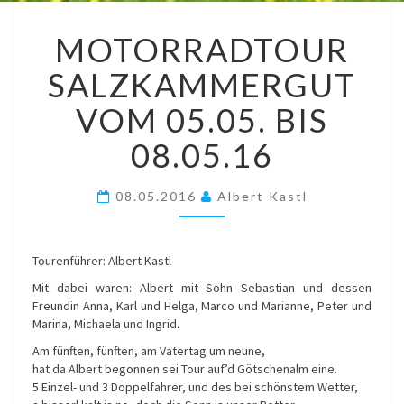
MOTORRADTOUR
MOTORRADTOUR
SALZKAMMERGUT
VOM
SALZKAMMERGUT
05.05.
BIS
VOM 05.05. BIS
08.05.16
08.05.16
08.05.2016
Albert Kastl
Tourenführer: Albert Kastl
Mit dabei waren: Albert mit Sohn Sebastian und dessen
Freundin Anna, Karl und Helga, Marco und Marianne, Peter und
Marina, Michaela und Ingrid.
Am fünften, fünften, am Vatertag um neune,
hat da Albert begonnen sei Tour auf’d Götschenalm eine.
5 Einzel- und 3 Doppelfahrer, und des bei schönstem Wetter,